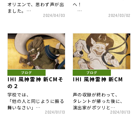
オリエンで、思わず声が出
へ！
「出社時、退社時に声を掛
そんな難題がテーマのイン
広告屋冥利につきます。
府中ダービー（港区では港
企画に命を吹き込んでくれ
ました。
けて、
タビューを受けました。
区ダービーと呼ばれてい
た制作陣、西田さんに感
2024/04/03
2024/03/02
昨年からチームの
大事にすれば、ちゃんと
この度、チョコザップの親
る）。
謝。
この１０年くらいのオリエ
クリエイティブディレクタ
育ちます」
きっかけは、編集者が、
会社
毎回、盛り上がる試合で、
ンで、
ーを
とのことだったので、そう
亀がただ歩いているだけの
RIZAP社が２０２３年度
リーグワンになってから
驚くことが書かれた資料を
担当している
してきました。
CMを見たからだと。
CM好感度躍進企業2位
は、
見たことがありません。
東芝ブレイブルーパス東京
に。
サントリー３勝、東芝２勝
企業が調査を軸に置いた
が、
その一環で、先週から１週
そのCMには、
で、
データマーケティングをす
今シーズン、絶好調！
間かけて、
１９７０年の発表から５３
実際に、アクティブ会員数
ホストゲーム最終戦ですか
るようになって、
すべての鉢の定期植え替え
年が経つ
も１００万人以上になり、
ら、
どんな優れたデータも過去
試合演出をしている
をしています。
サイモン＆ガーファンクル
店舗数も含めて、日本一の
何としても勝ちたい試合で
ブログ
ブログ
の代物ゆえに、
ホストゲームの日は、
の名曲
ジムに急成長しました。
した。
IHI 風神雷神 新CMそ
IHI 風神雷神 新CM
生活者が想像もしないこと
朝早くからリハーサルがあ
創業以来の大切な仲間たち
『明日に架ける橋』が使わ
の２
を導き出すことが難しく、
ります。
が、
れています。
「目立って、面白くて、物
今シーズン、オールブラッ
学校では、
声の収録が終わって、
いや、不可能になっている
酸素だけではなく、
が売れる広告」をつくりた
クスのスタンドオフ
「他の人と同じように振る
タレントが帰った後に、
からです。
良い氣を出してくれている
日本の広告史上、初めての
い
リッチー・モウンガの加入
舞いなさい」
演出家がポツリと
おかげで、
ことです。
企業の皆さま、ぜひ、１７
で
2024/01/13
2024/01/13
と教えられ、
「たしかに、お金の取れる
「コンビニジム」と銘打っ
気持ちの良いオフィスでい
これまで、一度も許諾がお
へお声がけください。
出場機会がなかった中尾隼
社会に出ると、
声やね…」と
て登場したchocoZAP
られます。
りなかったのです。
太選手が、
「他の人と違わないと価値
つぶやいたのが記憶に残る
は、
感謝！
プレイヤー・オブ・ザ・マ
がない」
仕事でした。
昨年、「すきま時間ジム」
不朽の名曲なので、５３年
ッチに選ばれる大活躍。