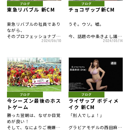
ブログ
ブログ
東急リバブル 新CM
チョコザップ新CM
東急リバブルの社員であり
うそ。ウソ。嘘。
ながら、
そのプロフェッショナブル
今、話題の中条きよし議員
2024/06/10
2024/05/14
な仕事ぶりが
の
他の職業人に重なって見え
ヒット曲にも「うそ」があ
るというシリーズ。
ります。
３年目に入りました。
嘘だと分かってしまう嘘。
途中、いろいろとありまし
わらない嘘。
たが、
岡田准一さんを継続でき
生き馬の目を抜く戦国時代
て、
の武将たちは、
ブログ
ブログ
シリーズを続けられること
嘘をつき、嘘を見破り、嘘
今シーズン最後のホス
ライザップ ボディメ
ができました。
をつかれと、
トゲーム
イク 新CM
生死に関わる言葉の裏を読
勝った翌朝は、なぜか目覚
「別人でしょ！」
数字の改善を追いかけ続け
み続けて、
めが良い！
る
気が休まる時がなかっただ
そして、なによりご機嫌で
グラビアモデルの西田麻衣
デジタル関連の商売が増え
ろうなぁ…