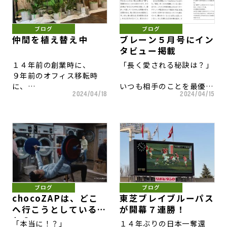
グラフィック広告掲出が始
すCMを企画制作したら、
今シーズンのホストゲーム
無事に撮り切れた喜びと
企画に命を吹き込んでくれ
まりました。
結構な数のクレームがあり
最終戦でした。
来週はもう会わないという
た制作陣、俳優陣に感謝。
ました。
センチメンタル。
ブログ
ブログ
目を惹いて、伝わる原稿を
解体されるラグビーの聖
CM視聴は、こちらから↓
仲間を植え替え中
ブレーン５月号にイン
目指しました。
それから３ヶ月後、
地、
痩せたことで、
タビュー掲載
エニタイムフィットネスな
秩父宮ラグビー場での最後
西田さんには新しいグラビ
１４年前の創業時に、
「長く愛される秘訣は？」
ど、他のジムでも
のホストゲームでもありま
アのオファーが来ました。
９年前のオフィス移転時
普段着のまま運動する人が
した。
最愛の奥様を亡くされた制
に、
いつも相手のことを最優先
続出し、
作スタッフがいまし
2024/04/18
2024/04/15
お祝いで頂いた
にして、
そこの会員さんが文句を言
選手としては、一度も立て
た。
観葉植物をほぼすべて
無償の愛を注ぐこと。
い出すようになりました。
なかった秩父宮のグラウン
３ヶ月もあれば、
枯らすことなく育ててきま
それでいて、見返りを求め
ドに、
自分を取り巻く環境は大き
した。
ず、
弊社の税理士もチョコザッ
長い時を経て、何度も仕事
く変わります。
いつも優しく、微笑んでい
プに加入。
で立つようになるとは、
諸行無常。
創業当時、手入れを依頼し
ること。
日頃利用されている都心の
ラグビーの神様がくれたご
ていた植木屋さんは、
店舗では、
褒美の仕事であり、
自分でコントロールできる
植木と話せる能力があり、
みたいなことは、
スーツや普段着が多く、
新たな試練でもあると感謝
こと。
「ここの観葉植物はお互い
頭では分かっていても、
運動着の人の方がレアだそ
しています。
できないこと。
ブログ
ブログ
に会話をしていますよ」
煩悩がある人間が実践する
うです。
３ヶ月後を良くするために
chocoZAPは、どこ
東芝ブレイブルーパス
と真顔で言っていました。
ことは
午前中は降っていた小雨も
は、
へ行こうとしているの
が開幕７連勝！
「どうやって育てると良い
不可能に近い…
こういう現象が起きるの
あがり、
今日をどう生きるか。
か？
「本当に！？」
１４年ぶりの日本一奪還
ですか？」と訊くと、
は、
正午にキックオフの