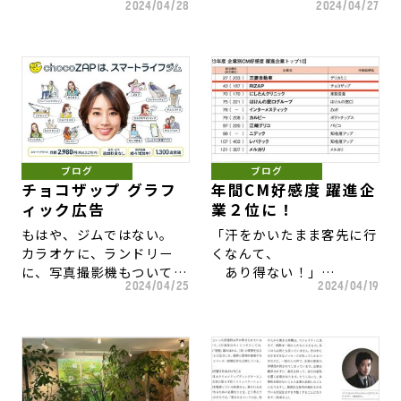
2024/04/28
2024/04/27
ある！
さんを
て、
と思いながら、
と自分で実感できます。
１３週間、毎週、撮影した
「お客様の人生を見る」よ
チョコザップのCMを企画
ライザップの新CM。
うな
しました。
これまでの人生で、どこか
長いスパンで相手と付き合
のチームに入れ込む「熱狂
これまでは、Beforeと
う職種の存在感が薄まって
企画に命を吹き込んでくれ
的なファン」になったこと
Afterとの衝撃的なギャッ
います。
た制作陣、俳優陣に感謝。
がなく、
プで、
頭では、そのようなファン
視聴者に強烈な驚きを与え
長いことだけが良いことで
心理をわかっているつもり
てきた名シリーズ。
はありませんが、
ブログ
ブログ
でしたが、
新たな鮮度を出すため、
次々に変えることが良いこ
チョコザップ グラフ
年間CM好感度 躍進企
実際になってみると、たく
毎週の変化の様子を見せる
とでないのは、
ィック広告
業２位に！
さんの発見と驚きがあり、
初の試みでした。
日本の都市景観、街並みを
もはや、ジムではない。
「汗をかいたまま客先に行
苦悩もあります。
見ても明らかです。
カラオケに、ランドリー
くなんて、
に、写真撮影機もついて、
あり得ない！」
昨シーズンからクリエイテ
昨年１２月から今年３月ま
長く付き合ったがゆえに成
2024/04/25
2024/04/19
これまでになかった新しい
ィブディレクターとして
で、
立する仕事もあります。
生活インフラサービスとし
昨年、すきま時間ができた
チームのブランディングの
毎週、同じ制作メンバーと
長い関係の間に生まれた愛
ての
ビジネスマンが
お手伝いや、
会っていたので、
のようなものが
スマートライフジム「チョ
スーツ姿のままチョコザッ
ホストゲームの演出を担当
最終撮影日は、
その仕事に厚みや凄みを与
コザップ」。
プで運動をする。
している
卒業式の時以来の気分にな
えることもあります。
全国の主要駅、電車内で、
これまでのジムと一線を画
東芝ブレイブルーパスが、
りました。