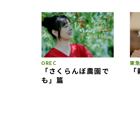
OREC
東
「さくらんぼ農園で
「
も」篇