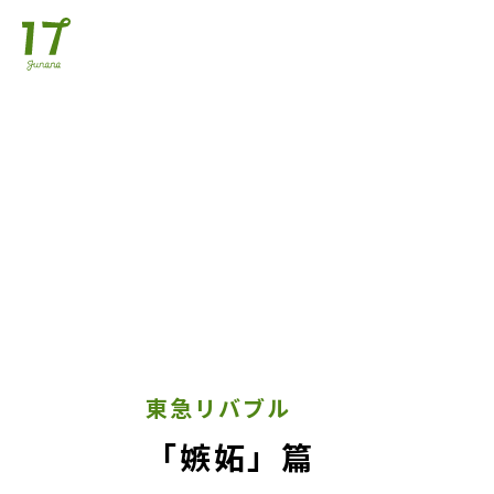
東急リバブル
「嫉妬」篇