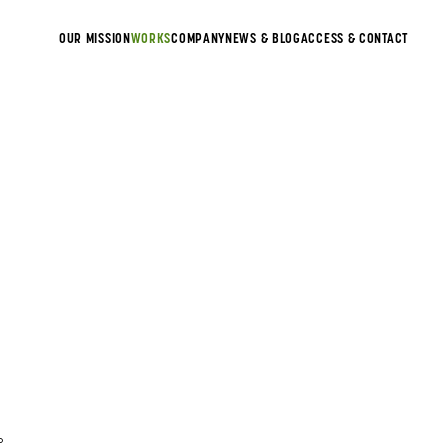
OUR MISSION
WORKS
COMPANY
NEWS & BLOG
ACCESS & CONTACT
。