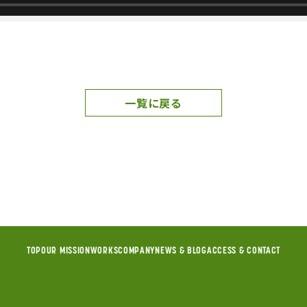
一覧に戻る
TOP
OUR MISSION
WORKS
COMPANY
NEWS & BLOG
ACCESS & CONTACT