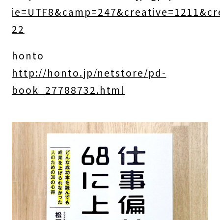
ie=UTF8&camp=247&creative=1211&cre
22
honto
http://honto.jp/netstore/pd-
book_27788732.html