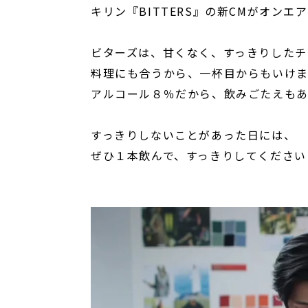
キリン『BITTERS』の新CMがオンエ
ビターズは、甘くなく、すっきりしたチ
料理にも合うから、一杯目からもいけま
アルコール８％だから、飲みごたえもあ
すっきりしないことがあった日には、
ぜひ１本飲んで、すっきりしてくださ