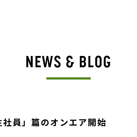
NEWS & BLOG
性社員」篇のオンエア開始