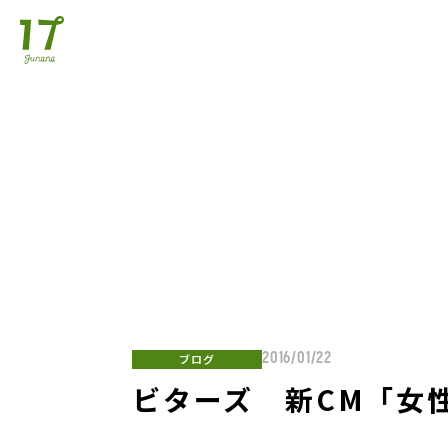
ブログ
2016/01/22
ビターズ 新CM「女