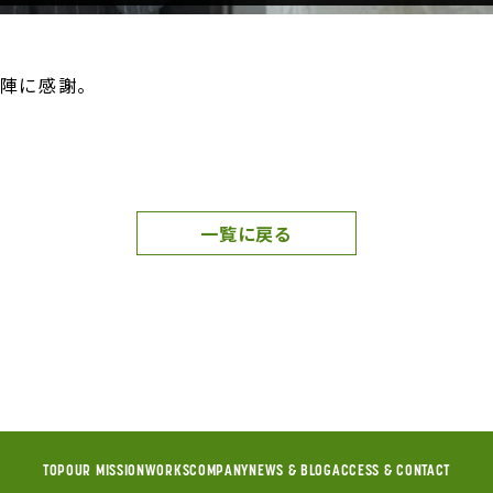
作陣に感謝。
一覧に戻る
TOP
OUR MISSION
WORKS
COMPANY
NEWS & BLOG
ACCESS & CONTACT