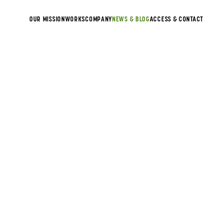
OUR MISSION
WORKS
COMPANY
NEWS & BLOG
ACCESS & CONTACT