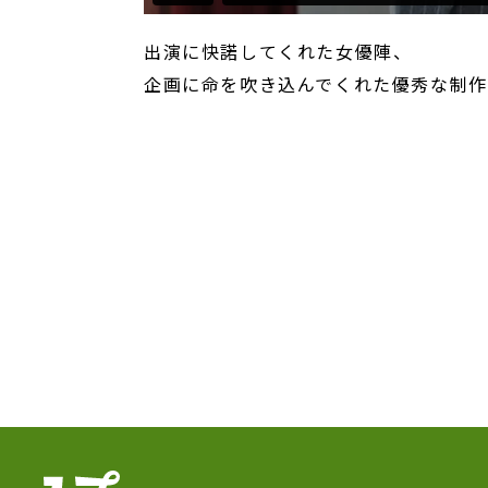
出演に快諾してくれた女優陣、
企画に命を吹き込んでくれた優秀な制