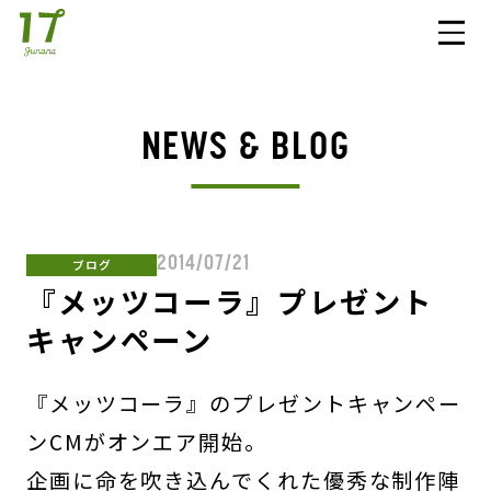
NEWS & BLOG
2014/07/21
ブログ
『メッツコーラ』プレゼント
キャンペーン
『メッツコーラ』のプレゼントキャンペー
ンCMがオンエア開始。
企画に命を吹き込んでくれた優秀な制作陣