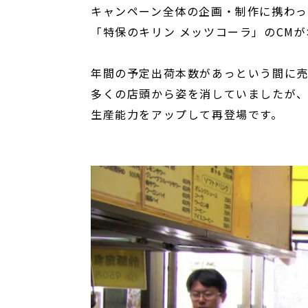
キャンペーン全体の企画・制作に携わっ
「特保のキリン メッツコーラ」のCM
年間の予定出荷本数があっという間に
多くの店頭から姿を消していましたが
生産能力をアップして再登場です。