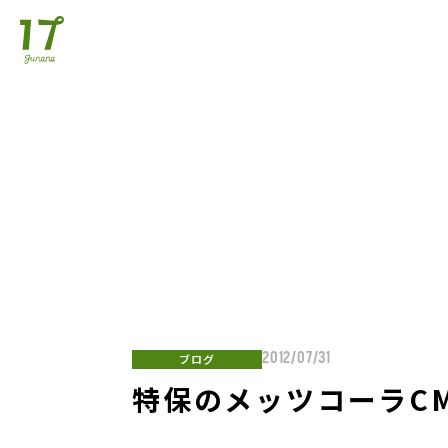
ブログ
2012/07/31
特保のメッツコーラ