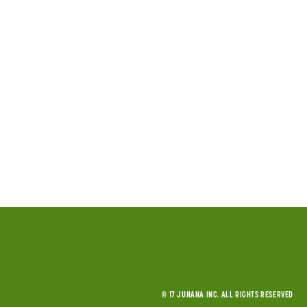
© 17 JUNANA INC. ALL RIGHTS RESERVED