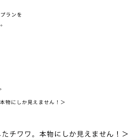
税プランを
た。
。
。本物にしか見えません！＞