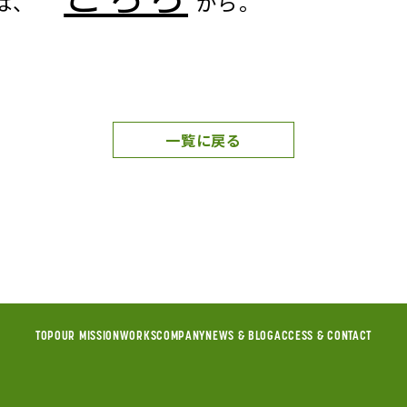
トは、
から。
一覧に戻る
TOP
OUR MISSION
WORKS
COMPANY
NEWS & BLOG
ACCESS & CONTACT